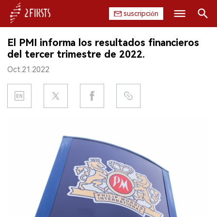
suscripción
Buscar
El PMI informa los resultados financieros
INICIO
del tercer trimestre de 2022.
Oct.21.2022
EMPRESA
PRODUCTO
REGULACIÓN
CHINA
DATOS
EXPOSICIÓN
ENTREVISTA