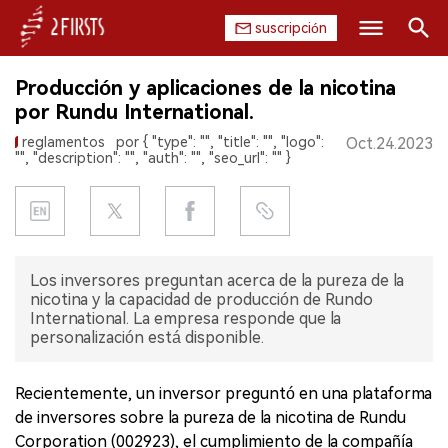
suscripción
Buscar
Producción y aplicaciones de la nicotina
INICIO
por Rundu International.
reglamentos
por { "type": "", "title": "", "logo":
Oct.24.2023
EMPRESA
"", "description": "", "auth": "", "seo_url": "" }
PRODUCTO
REGULACIÓN
Los inversores preguntan acerca de la pureza de la
CHINA
nicotina y la capacidad de producción de Rundo
International. La empresa responde que la
personalización está disponible.
DATOS
EXPOSICIÓN
Recientemente, un inversor preguntó en una plataforma
de inversores sobre la pureza de la nicotina de Rundu
ENTREVISTA
Corporation (002923), el cumplimiento de la compañía