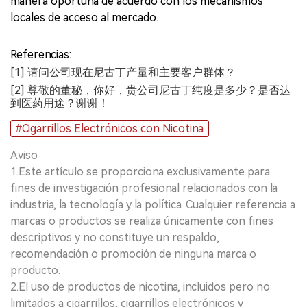
manera oportuna de acuerdo con los mecanismos
locales de acceso al mercado.
Referencias:
[1] 请问公司现在尼古丁产量和主要客户群体？
[2] 尊敬的董秘，你好，贵公司尼古丁纯度是多少？是否达
到医药用途？谢谢！
#Cigarrillos Electrónicos con Nicotina
Aviso
1.Este artículo se proporciona exclusivamente para
fines de investigación profesional relacionados con la
industria, la tecnología y la política. Cualquier referencia a
marcas o productos se realiza únicamente con fines
descriptivos y no constituye un respaldo,
recomendación o promoción de ninguna marca o
producto.
2.El uso de productos de nicotina, incluidos pero no
limitados a cigarrillos, cigarrillos electrónicos y