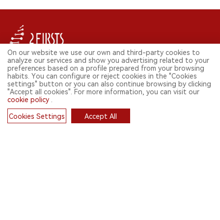
On our website we use our own and third-party cookies to
analyze our services and show you advertising related to your
SÍGUENOS EN REDES SOCIALES
preferences based on a profile prepared from your browsing
habits. You can configure or reject cookies in the "Cookies
settings" button or you can also continue browsing by clicking
"Accept all cookies". For more information, you can visit our
cookie policy
.
CONTACT: INFO@2FIRSTS.COM
Cookies Settings
Accept All
MANTENTE ACTUALIZADO.
Cookies
Envía tu correo electrónico para recibir noticias semanales sobre las
noticias más relevantes de la industria de los cigarrillos electrónicos.
SUSCRÍBETE
English