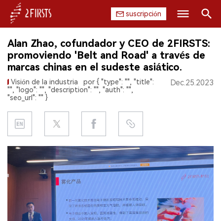
suscripción
Buscar
Alan Zhao, cofundador y CEO de 2FIRSTS:
INICIO
promoviendo 'Belt and Road' a través de
marcas chinas en el sudeste asiático.
EMPRESA
Visión de la industria
por { "type": "", "title":
Dec.25.2023
"", "logo": "", "description": "", "auth": "",
PRODUCTO
"seo_url": "" }
REGULACIÓN
CHINA
DATOS
EXPOSICIÓN
ENTREVISTA