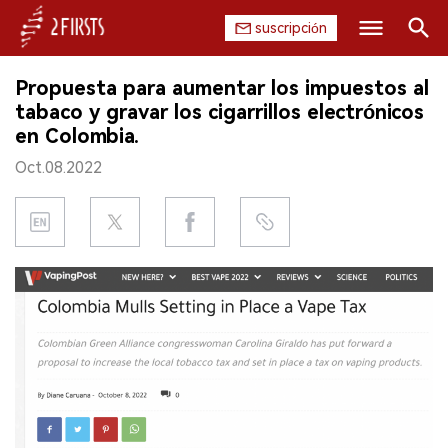
suscripción
Buscar
Propuesta para aumentar los impuestos al
INICIO
tabaco y gravar los cigarrillos electrónicos
en Colombia.
EMPRESA
Oct.08.2022
PRODUCTO
REGULACIÓN
CHINA
DATOS
EXPOSICIÓN
ENTREVISTA