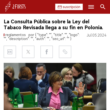
suscripción
Buscar
La Consulta Pública sobre la Ley del
INICIO
Tabaco Revisada llega a su fin en Polonia.
reglamentos
por { "type": "", "title": "", "logo":
Jul.05.2024
EMPRESA
"", "description": "", "auth": "", "seo_url": "" }
PRODUCTO
REGULACIÓN
CHINA
DATOS
EXPOSICIÓN
ENTREVISTA