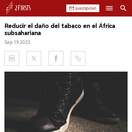
suscripción
Buscar
Reducir el daño del tabaco en el África
INICIO
subsahariana
Sep.19.2022
EMPRESA
PRODUCTO
REGULACIÓN
CHINA
DATOS
EXPOSICIÓN
ENTREVISTA