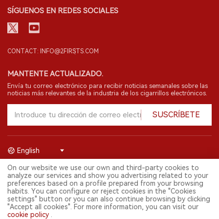
SÍGUENOS EN REDES SOCIALES
CONTACT: INFO@2FIRSTS.COM
MANTENTE ACTUALIZADO.
Envía tu correo electrónico para recibir noticias semanales sobre las
noticias más relevantes de la industria de los cigarrillos electrónicos.
SUSCRÍBETE
English
On our website we use our own and third-party cookies to
© 2026 Shenzhen 2FIRSTS Technology Co.,Ltd. Todos los derechos
analyze our services and show you advertising related to your
reservados.
preferences based on a profile prepared from your browsing
2FIRSTS solo es accesible para profesionales de la industria,
habits. You can configure or reject cookies in the "Cookies
investigadores, medios y otros profesionales. El acceso por menores
settings" button or you can also continue browsing by clicking
está prohibido.
"Accept all cookies". For more information, you can visit our
Este sitio web presta servicios a usuarios fuera del territorio chino
cookie policy
.
continental. Para usuarios en la China continental, por favor