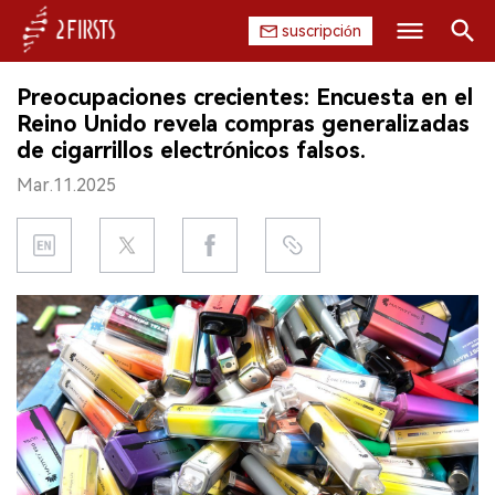
suscripción
Buscar
Preocupaciones crecientes: Encuesta en el
INICIO
Reino Unido revela compras generalizadas
de cigarrillos electrónicos falsos.
EMPRESA
Mar.11.2025
PRODUCTO
REGULACIÓN
CHINA
DATOS
EXPOSICIÓN
ENTREVISTA