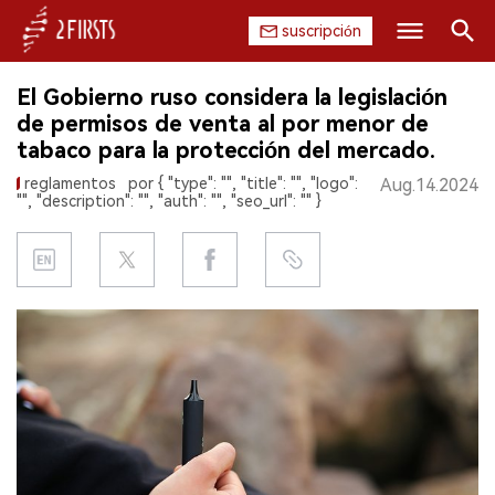
suscripción
Buscar
El Gobierno ruso considera la legislación
INICIO
de permisos de venta al por menor de
tabaco para la protección del mercado.
EMPRESA
reglamentos
por { "type": "", "title": "", "logo":
Aug.14.2024
"", "description": "", "auth": "", "seo_url": "" }
PRODUCTO
REGULACIÓN
CHINA
DATOS
EXPOSICIÓN
ENTREVISTA