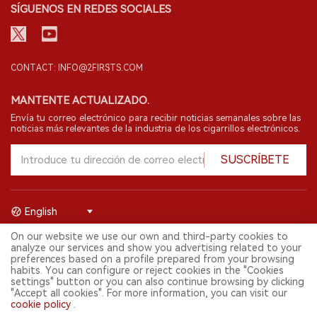
SÍGUENOS EN REDES SOCIALES
CONTACT: INFO@2FIRSTS.COM
MANTENTE ACTUALIZADO.
Envía tu correo electrónico para recibir noticias semanales sobre las
noticias más relevantes de la industria de los cigarrillos electrónicos.
SUSCRÍBETE
English
On our website we use our own and third-party cookies to
© 2026 Shenzhen 2FIRSTS Technology Co.,Ltd. Todos los derechos
analyze our services and show you advertising related to your
reservados.
preferences based on a profile prepared from your browsing
2FIRSTS solo es accesible para profesionales de la industria,
habits. You can configure or reject cookies in the "Cookies
investigadores, medios y otros profesionales. El acceso por menores
settings" button or you can also continue browsing by clicking
está prohibido.
"Accept all cookies". For more information, you can visit our
Este sitio web presta servicios a usuarios fuera del territorio chino
cookie policy
.
continental. Para usuarios en la China continental, por favor