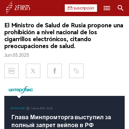
suscripción
Buscar
El Ministro de Salud de Rusia propone una
INICIO
prohibición a nivel nacional de los
cigarrillos electrónicos, citando
EMPRESA
preocupaciones de salud.
Jun.05.2025
PRODUCTO
REGULACIÓN
CHINA
DATOS
EXPOSICIÓN
ENTREVISTA