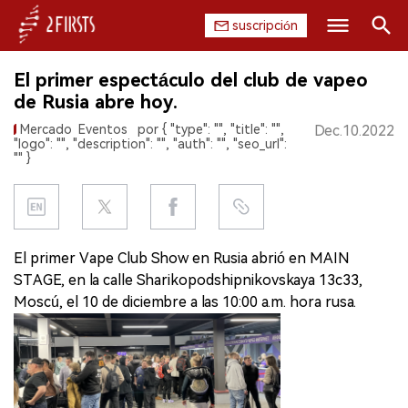
suscripción
Buscar
El primer espectáculo del club de vapeo
INICIO
de Rusia abre hoy.
Mercado
Eventos
por { "type": "", "title": "",
Dec.10.2022
EMPRESA
"logo": "", "description": "", "auth": "", "seo_url":
"" }
PRODUCTO
REGULACIÓN
El primer Vape Club Show en Rusia abrió en MAIN
CHINA
STAGE, en la calle Sharikopodshipnikovskaya 13c33,
Moscú, el 10 de diciembre a las 10:00 a.m. hora rusa.
DATOS
EXPOSICIÓN
ENTREVISTA