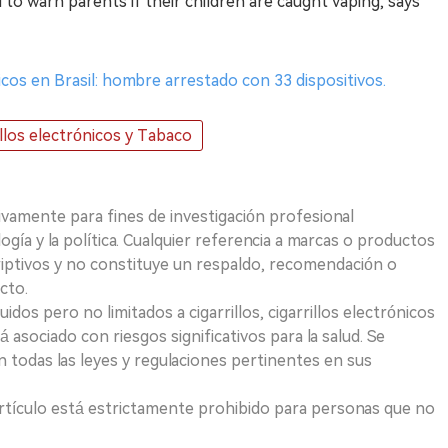
 to warn parents if their children are caught vaping, says
ónicos en Brasil: hombre arrestado con 33 dispositivos.
illos electrónicos y Tabaco
ivamente para fines de investigación profesional
logía y la política. Cualquier referencia a marcas o productos
riptivos y no constituye un respaldo, recomendación o
cto.
uidos pero no limitados a cigarrillos, cigarrillos electrónicos
 asociado con riesgos significativos para la salud. Se
 todas las leyes y regulaciones pertinentes en sus
e artículo está estrictamente prohibido para personas que no