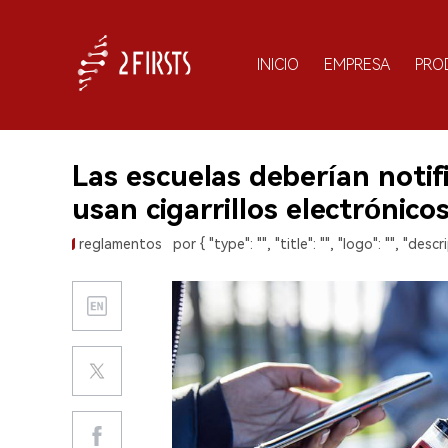
INICIO
EMPRESA
PRO
Las escuelas deberían notifi
usan cigarrillos electrónicos
reglamentos
por { "type": "", "title": "", "logo": "", "descri