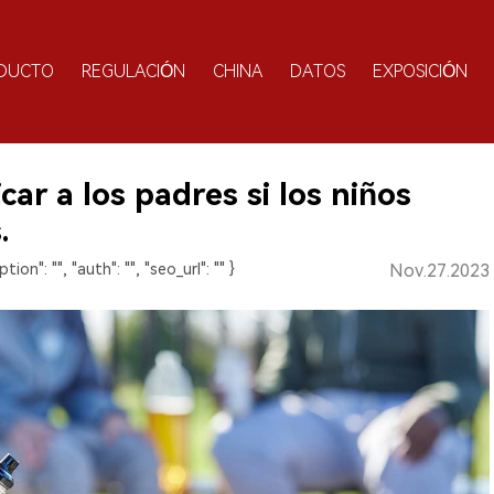
DUCTO
REGULACIÓN
CHINA
DATOS
EXPOSICIÓN
car a los padres si los niños
.
ption": "", "auth": "", "seo_url": "" }
Nov.27.2023