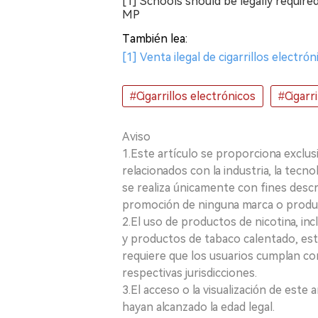
[1] Schools should be legally required
MP
También lea:
[1] Venta ilegal de cigarrillos electr
#Cigarrillos electrónicos
#Cigarr
Aviso
1.Este artículo se proporciona exclus
relacionados con la industria, la tecno
se realiza únicamente con fines desc
promoción de ninguna marca o produ
2.El uso de productos de nicotina, incl
y productos de tabaco calentado, está
requiere que los usuarios cumplan con
respectivas jurisdicciones.
3.El acceso o la visualización de est
hayan alcanzado la edad legal.