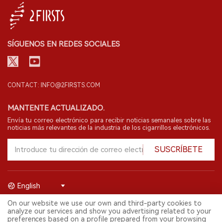
SÍGUENOS EN REDES SOCIALES
CONTACT: INFO@2FIRSTS.COM
MANTENTE ACTUALIZADO.
Envía tu correo electrónico para recibir noticias semanales sobre las
noticias más relevantes de la industria de los cigarrillos electrónicos.
SUSCRÍBETE
English
On our website we use our own and third-party cookies to
© 2026 Shenzhen 2FIRSTS Technology Co.,Ltd. Todos los derechos
analyze our services and show you advertising related to your
reservados.
preferences based on a profile prepared from your browsing