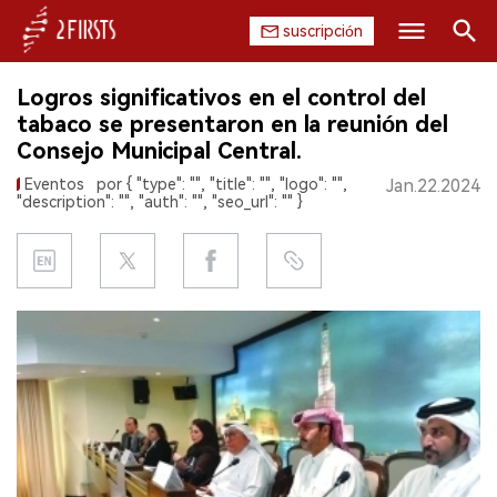
suscripción
Buscar
Logros significativos en el control del
INICIO
tabaco se presentaron en la reunión del
Consejo Municipal Central.
EMPRESA
Eventos
por { "type": "", "title": "", "logo": "",
Jan.22.2024
"description": "", "auth": "", "seo_url": "" }
PRODUCTO
REGULACIÓN
CHINA
DATOS
EXPOSICIÓN
ENTREVISTA