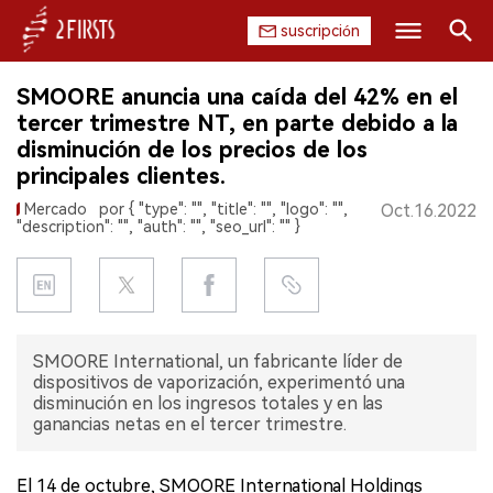
suscripción
Buscar
SMOORE anuncia una caída del 42% en el
INICIO
tercer trimestre NT, en parte debido a la
disminución de los precios de los
EMPRESA
principales clientes.
Mercado
por { "type": "", "title": "", "logo": "",
Oct.16.2022
PRODUCTO
"description": "", "auth": "", "seo_url": "" }
REGULACIÓN
CHINA
SMOORE International, un fabricante líder de
DATOS
dispositivos de vaporización, experimentó una
disminución en los ingresos totales y en las
ganancias netas en el tercer trimestre.
EXPOSICIÓN
ENTREVISTA
El 14 de octubre, SMOORE International Holdings