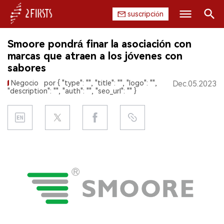
suscripción
Buscar
Smoore pondrá finar la asociación con
INICIO
marcas que atraen a los jóvenes con
sabores
EMPRESA
Negocio
por { "type": "", "title": "", "logo": "",
Dec.05.2023
"description": "", "auth": "", "seo_url": "" }
PRODUCTO
REGULACIÓN
CHINA
DATOS
EXPOSICIÓN
ENTREVISTA