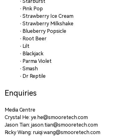
· Starburst
· Pink Pop
· Strawberry Ice Cream
· Strawberry Milkshake
· Blueberry Popsicle
· Root Beer
· Lilt
· Blackjack
· Parma Violet
· Smash
· Dr Reptile
Enquiries
Media Centre
Crystal He: ye.he@smooretech.com
Jason Tian: jason.tian@smooretech.com
Ricky Wang: ruiqi.wang@smooretech.com