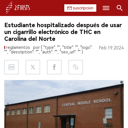
suscripción
Buscar
Estudiante hospitalizado después de usar
INICIO
un cigarrillo electrónico de THC en
Carolina del Norte
EMPRESA
reglamentos
por { "type": "", "title": "", "logo":
Feb.19.2024
"", "description": "", "auth": "", "seo_url": "" }
PRODUCTO
REGULACIÓN
CHINA
DATOS
EXPOSICIÓN
ENTREVISTA