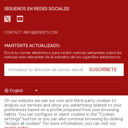
SÍGUENOS EN REDES SOCIALES
CONTACT: INFO@2FIRSTS.COM
MANTENTE ACTUALIZADO.
Envía tu correo electrónico para recibir noticias semanales sobre las
noticias más relevantes de la industria de los cigarrillos electrónicos.
SUSCRÍBETE
English
On our website we use our own and third-party cookies to
© 2026 Shenzhen 2FIRSTS Technology Co.,Ltd. Todos los derechos
analyze our services and show you advertising related to your
reservados.
preferences based on a profile prepared from your browsing
2FIRSTS solo es accesible para profesionales de la industria,
habits. You can configure or reject cookies in the "Cookies
investigadores, medios y otros profesionales. El acceso por menores
settings" button or you can also continue browsing by clicking
está prohibido.
"Accept all cookies". For more information, you can visit our
Este sitio web presta servicios a usuarios fuera del territorio chino