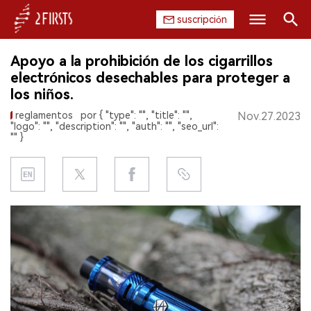
suscripción
Buscar
Apoyo a la prohibición de los cigarrillos
INICIO
electrónicos desechables para proteger a
los niños.
EMPRESA
reglamentos
por { "type": "", "title": "",
Nov.27.2023
"logo": "", "description": "", "auth": "", "seo_url":
PRODUCTO
"" }
REGULACIÓN
CHINA
DATOS
EXPOSICIÓN
ENTREVISTA