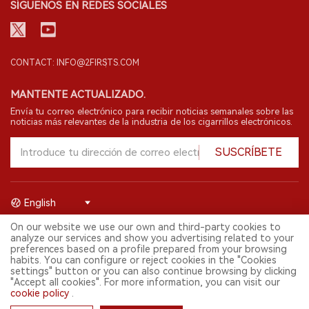
SÍGUENOS EN REDES SOCIALES
CONTACT: INFO@2FIRSTS.COM
MANTENTE ACTUALIZADO.
Envía tu correo electrónico para recibir noticias semanales sobre las
noticias más relevantes de la industria de los cigarrillos electrónicos.
SUSCRÍBETE
English
On our website we use our own and third-party cookies to
© 2026 Shenzhen 2FIRSTS Technology Co.,Ltd. Todos los derechos
analyze our services and show you advertising related to your
reservados.
preferences based on a profile prepared from your browsing
2FIRSTS solo es accesible para profesionales de la industria,
habits. You can configure or reject cookies in the "Cookies
investigadores, medios y otros profesionales. El acceso por menores
settings" button or you can also continue browsing by clicking
está prohibido.
"Accept all cookies". For more information, you can visit our
Este sitio web presta servicios a usuarios fuera del territorio chino
cookie policy
.
continental. Para usuarios en la China continental, por favor
visita
https://cn.2firsts.com