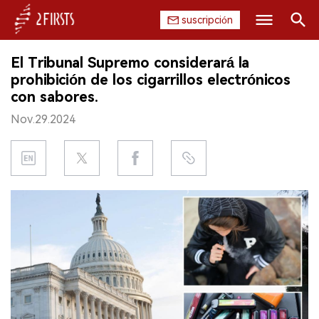
suscripción
Buscar
El Tribunal Supremo considerará la
INICIO
prohibición de los cigarrillos electrónicos
con sabores.
EMPRESA
Nov.29.2024
PRODUCTO
REGULACIÓN
CHINA
DATOS
EXPOSICIÓN
ENTREVISTA