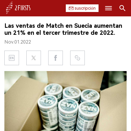
suscripción
Buscar
Las ventas de Match en Suecia aumentan
INICIO
un 21% en el tercer trimestre de 2022.
Nov.01.2022
EMPRESA
PRODUCTO
REGULACIÓN
CHINA
DATOS
EXPOSICIÓN
ENTREVISTA