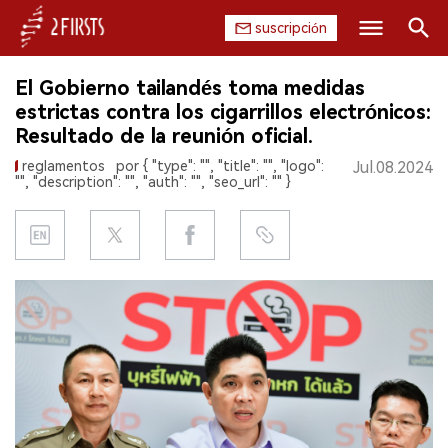
suscripción
Buscar
El Gobierno tailandés toma medidas
INICIO
estrictas contra los cigarrillos electrónicos:
Resultado de la reunión oficial.
EMPRESA
reglamentos
por { "type": "", "title": "", "logo":
Jul.08.2024
"", "description": "", "auth": "", "seo_url": "" }
PRODUCTO
REGULACIÓN
CHINA
DATOS
EXPOSICIÓN
ENTREVISTA