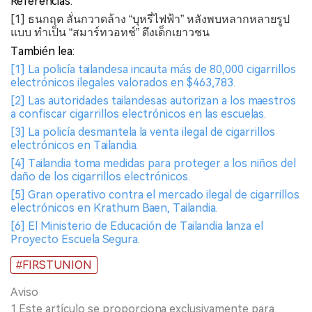
Referencias:
[1] ธนกฤต ลั่นกวาดล้าง “บุหรี่ไฟฟ้า” หลังพบหลากหลายรูป
แบบ ทำเป็น “สมาร์ทวอทช์” ดึงเด็กเยาวชน
También lea:
[1] La policía tailandesa incauta más de 80,000 cigarrillos
electrónicos ilegales valorados en $463,783.
[2] Las autoridades tailandesas autorizan a los maestros
a confiscar cigarrillos electrónicos en las escuelas.
[3] La policía desmantela la venta ilegal de cigarrillos
electrónicos en Tailandia.
[4] Tailandia toma medidas para proteger a los niños del
daño de los cigarrillos electrónicos.
[5] Gran operativo contra el mercado ilegal de cigarrillos
electrónicos en Krathum Baen, Tailandia.
[6] El Ministerio de Educación de Tailandia lanza el
Proyecto Escuela Segura.
#FIRSTUNION
Aviso
1.Este artículo se proporciona exclusivamente para