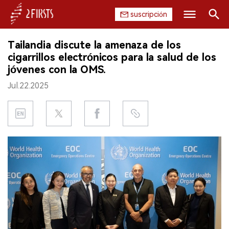
suscripción
Buscar
Tailandia discute la amenaza de los
INICIO
cigarrillos electrónicos para la salud de los
jóvenes con la OMS.
EMPRESA
Jul.22.2025
PRODUCTO
REGULACIÓN
CHINA
DATOS
EXPOSICIÓN
ENTREVISTA