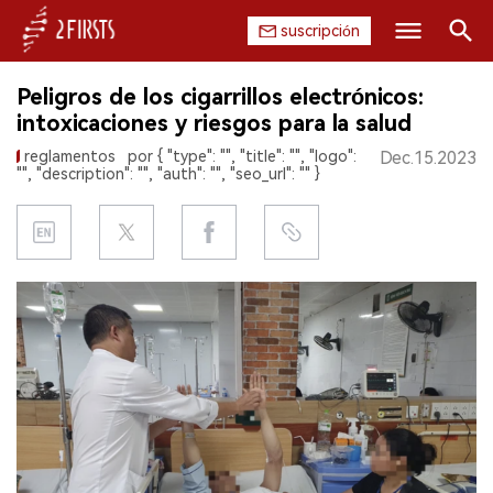
suscripción
Buscar
Peligros de los cigarrillos electrónicos:
INICIO
intoxicaciones y riesgos para la salud
reglamentos
por { "type": "", "title": "", "logo":
Dec.15.2023
EMPRESA
"", "description": "", "auth": "", "seo_url": "" }
PRODUCTO
REGULACIÓN
CHINA
DATOS
EXPOSICIÓN
ENTREVISTA