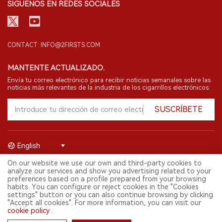
SÍGUENOS EN REDES SOCIALES
CONTACT: INFO@2FIRSTS.COM
MANTENTE ACTUALIZADO.
Envía tu correo electrónico para recibir noticias semanales sobre las
noticias más relevantes de la industria de los cigarrillos electrónicos.
SUSCRÍBETE
English
On our website we use our own and third-party cookies to
© 2026 Shenzhen 2FIRSTS Technology Co.,Ltd. Todos los derechos
analyze our services and show you advertising related to your
reservados.
preferences based on a profile prepared from your browsing
2FIRSTS solo es accesible para profesionales de la industria,
habits. You can configure or reject cookies in the "Cookies
investigadores, medios y otros profesionales. El acceso por menores
settings" button or you can also continue browsing by clicking
está prohibido.
"Accept all cookies". For more information, you can visit our
Este sitio web presta servicios a usuarios fuera del territorio chino
cookie policy
.
continental. Para usuarios en la China continental, por favor
visita
https://cn.2firsts.com