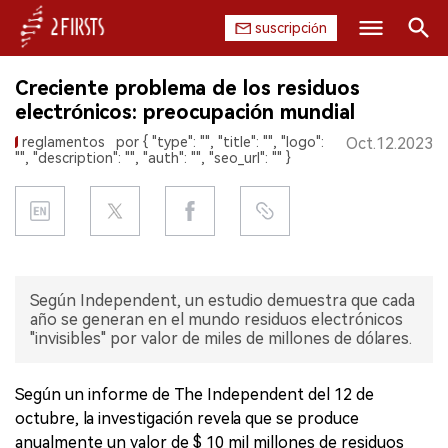
suscripción
Buscar
Creciente problema de los residuos
INICIO
electrónicos: preocupación mundial
reglamentos
por { "type": "", "title": "", "logo":
Oct.12.2023
EMPRESA
"", "description": "", "auth": "", "seo_url": "" }
PRODUCTO
REGULACIÓN
CHINA
Según Independent, un estudio demuestra que cada
año se generan en el mundo residuos electrónicos
"invisibles" por valor de miles de millones de dólares.
DATOS
EXPOSICIÓN
Según un informe de The Independent del 12 de
octubre, la investigación revela que se produce
ENTREVISTA
anualmente un valor de $ 10 mil millones de residuos