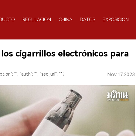
DUCTO
REGULACIÓN
CHINA
DATOS
EXPOSICIÓN
s cigarrillos electrónicos para
ption": "", "auth": "", "seo_url": "" }
Nov.17.2023