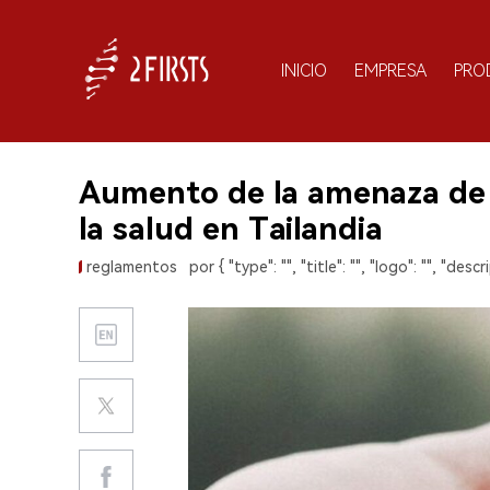
INICIO
EMPRESA
PRO
Aumento de la amenaza de lo
la salud en Tailandia
reglamentos
por { "type": "", "title": "", "logo": "", "descri