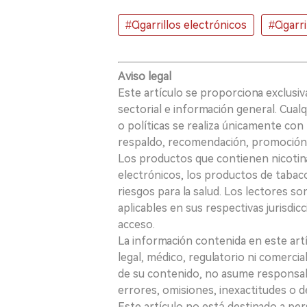
#Cigarrillos electrónicos
#Cigarr
Aviso legal
Este artículo se proporciona exclusi
sectorial e información general. Cual
o políticas se realiza únicamente con 
respaldo, recomendación, promoción n
Los productos que contienen nicotina, i
electrónicos, los productos de tabaco
riesgos para la salud. Los lectores s
aplicables en sus respectivas jurisdicc
acceso.
La información contenida en este art
legal, médico, regulatorio ni comercial
de su contenido, no asume responsabil
errores, omisiones, inexactitudes o d
Este artículo no está destinado a per