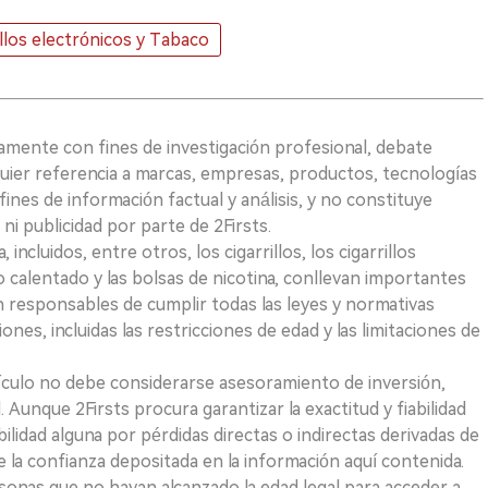
illos electrónicos y Tabaco
vamente con fines de investigación profesional, debate
quier referencia a marcas, empresas, productos, tecnologías
fines de información factual y análisis, y no constituye
i publicidad por parte de 2Firsts.
ncluidos, entre otros, los cigarrillos, los cigarrillos
 calentado y las bolsas de nicotina, conllevan importantes
on responsables de cumplir todas las leyes y normativas
iones, incluidas las restricciones de edad y las limitaciones de
ículo no debe considerarse asesoramiento de inversión,
. Aunque 2Firsts procura garantizar la exactitud y fiabilidad
idad alguna por pérdidas directas o indirectas derivadas de
e la confianza depositada en la información aquí contenida.
sonas que no hayan alcanzado la edad legal para acceder a