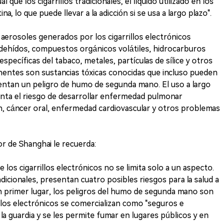
l que los cigarrillos tradicionales, el líquido utilizado en los
na, lo que puede llevar a la adicción si se usa a largo plazo".
erosoles generados por los cigarrillos electrónicos
aldehídos, compuestos orgánicos volátiles, hidrocarburos
específicas del tabaco, metales, partículas de sílice y otros
ntes son sustancias tóxicas conocidas que incluso pueden
entan un peligro de humo de segunda mano. El uso a largo
menta el riesgo de desarrollar enfermedad pulmonar
n, cáncer oral, enfermedad cardiovascular y otros problemas
r de Shanghai le recuerda:
los cigarrillos electrónicos no se limita solo a un aspecto.
dicionales, presentan cuatro posibles riesgos para la salud a
n primer lugar, los peligros del humo de segunda mano son
rillos electrónicos se comercializan como "seguros e
la guardia y se les permite fumar en lugares públicos y en