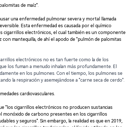
alomitas de maíz".
causar una enfermedad pulmonar severa y mortal llamada
irreversible. Esta enfermedad es causada por el químico
os cigarrillos electrónicos, el cual también es un componente
íz con mantequilla, de ahí el apodo de "pulmón de palomitas
garrillos electrónicos no es tan fuerte como la de los
nas que los fuman a menudo inhalan más profundamente. El
damente en los pulmones. Con el tiempo, los pulmones se
tando la respiración y asemejándose a "carne seca de cerdo".
rmedades cardiovasculares.
e "los cigarrillos electrónicos no producen sustancias
 el monóxido de carbono presentes en los cigarrillos
udables y seguros". Sin embargo, la realidad es que en 2019,