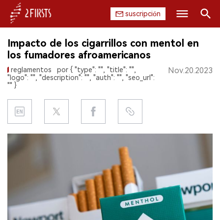
suscripción
Buscar
Impacto de los cigarrillos con mentol en
INICIO
los fumadores afroamericanos
reglamentos
por { "type": "", "title": "",
Nov.20.2023
EMPRESA
"logo": "", "description": "", "auth": "", "seo_url":
"" }
PRODUCTO
REGULACIÓN
CHINA
DATOS
EXPOSICIÓN
ENTREVISTA