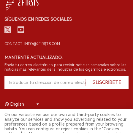
SÍGUENOS EN REDES SOCIALES
CONTACT: INFO@2FIRSTS.COM
MANTENTE ACTUALIZADO.
Envía tu correo electrónico para recibir noticias semanales sobre las
noticias más relevantes de la industria de los cigarrillos electrónicos.
SUSCRÍBETE
English
On our website we use our own and third-party cookies to
© 2026 Shenzhen 2FIRSTS Technology Co.,Ltd. Todos los derechos
analyze our services and show you advertising related to your
reservados.
preferences based on a profile prepared from your browsing
2FIRSTS solo es accesible para profesionales de la industria,
habits. You can configure or reject cookies in the "Cookies
investigadores, medios y otros profesionales. El acceso por menores