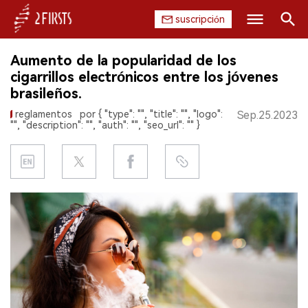
suscripción
Buscar
Aumento de la popularidad de los
INICIO
cigarrillos electrónicos entre los jóvenes
brasileños.
EMPRESA
reglamentos
por { "type": "", "title": "", "logo":
Sep.25.2023
"", "description": "", "auth": "", "seo_url": "" }
PRODUCTO
REGULACIÓN
CHINA
DATOS
EXPOSICIÓN
ENTREVISTA