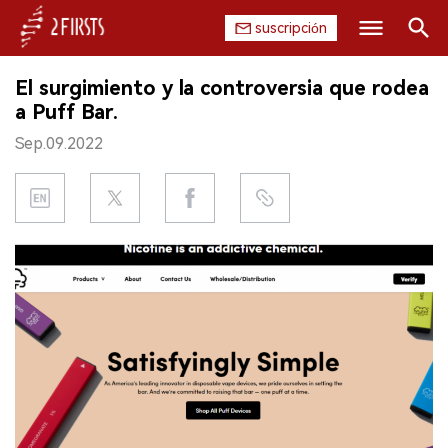
suscripción
Buscar
El surgimiento y la controversia que rodea
INICIO
a Puff Bar.
Sep.09.2022
EMPRESA
PRODUCTO
REGULACIÓN
CHINA
DATOS
EXPOSICIÓN
ENTREVISTA