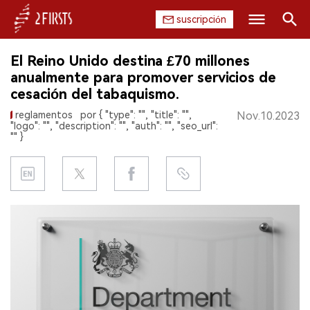
suscripción
Buscar
El Reino Unido destina £70 millones
INICIO
anualmente para promover servicios de
cesación del tabaquismo.
EMPRESA
reglamentos
por { "type": "", "title": "",
Nov.10.2023
"logo": "", "description": "", "auth": "", "seo_url":
PRODUCTO
"" }
REGULACIÓN
CHINA
DATOS
EXPOSICIÓN
ENTREVISTA