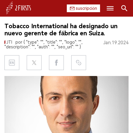
suscripción
Buscar
Tobacco International ha designado un
INICIO
nuevo gerente de fábrica en Suiza.
JTI
por { "type": "", "title": "", "logo": "",
Jan.19.2024
EMPRESA
"description": "", "auth": "", "seo_url": "" }
PRODUCTO
REGULACIÓN
CHINA
DATOS
EXPOSICIÓN
ENTREVISTA