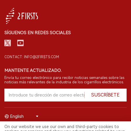
SÍGUENOS EN REDES SOCIALES
CONTACT: INFO@2FIRSTS.COM
MANTENTE ACTUALIZADO.
Envía tu correo electrónico para recibir noticias semanales sobre las
noticias más relevantes de la industria de los cigarrillos electrónicos.
SUSCRÍBETE
English
On our website we use our own and third-party cookies to
© 2026 Shenzhen 2FIRSTS Technology Co.,Ltd. Todos los derechos