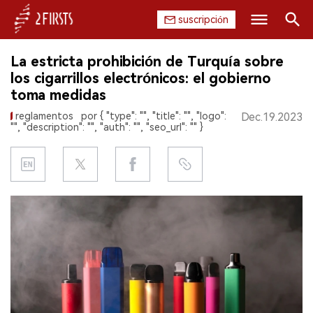
suscripción
Buscar
La estricta prohibición de Turquía sobre
INICIO
los cigarrillos electrónicos: el gobierno
toma medidas
EMPRESA
reglamentos
por { "type": "", "title": "", "logo":
Dec.19.2023
"", "description": "", "auth": "", "seo_url": "" }
PRODUCTO
REGULACIÓN
CHINA
DATOS
EXPOSICIÓN
ENTREVISTA