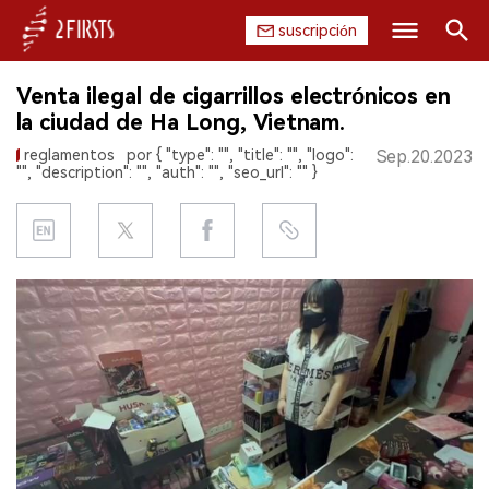
suscripción
Buscar
Venta ilegal de cigarrillos electrónicos en
INICIO
la ciudad de Ha Long, Vietnam.
reglamentos
por { "type": "", "title": "", "logo":
Sep.20.2023
EMPRESA
"", "description": "", "auth": "", "seo_url": "" }
PRODUCTO
REGULACIÓN
CHINA
DATOS
EXPOSICIÓN
ENTREVISTA