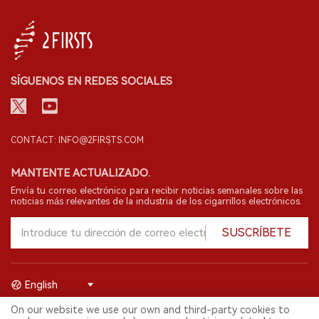
SÍGUENOS EN REDES SOCIALES
CONTACT: INFO@2FIRSTS.COM
MANTENTE ACTUALIZADO.
Envía tu correo electrónico para recibir noticias semanales sobre las
noticias más relevantes de la industria de los cigarrillos electrónicos.
SUSCRÍBETE
English
On our website we use our own and third-party cookies to
© 2026 Shenzhen 2FIRSTS Technology Co.,Ltd. Todos los derechos