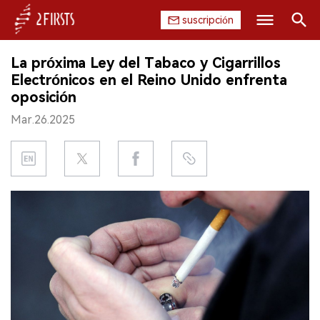
suscripción
Buscar
La próxima Ley del Tabaco y Cigarrillos
INICIO
Electrónicos en el Reino Unido enfrenta
oposición
EMPRESA
Mar.26.2025
PRODUCTO
REGULACIÓN
CHINA
DATOS
EXPOSICIÓN
ENTREVISTA