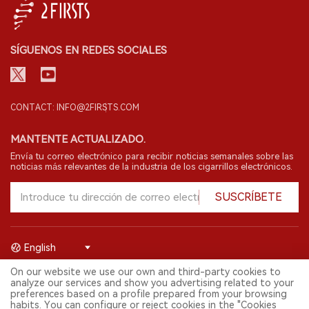
SÍGUENOS EN REDES SOCIALES
CONTACT: INFO@2FIRSTS.COM
MANTENTE ACTUALIZADO.
Envía tu correo electrónico para recibir noticias semanales sobre las
noticias más relevantes de la industria de los cigarrillos electrónicos.
SUSCRÍBETE
English
On our website we use our own and third-party cookies to
© 2026 Shenzhen 2FIRSTS Technology Co.,Ltd. Todos los derechos
analyze our services and show you advertising related to your
reservados.
preferences based on a profile prepared from your browsing
2FIRSTS solo es accesible para profesionales de la industria,
habits. You can configure or reject cookies in the "Cookies
investigadores, medios y otros profesionales. El acceso por menores