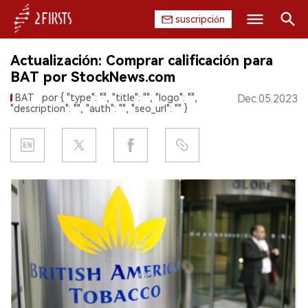
suscripción
Buscar
Actualización: Comprar calificación para
INICIO
BAT por StockNews.com
BAT
por { "type": "", "title": "", "logo": "",
Dec.05.2023
EMPRESA
"description": "", "auth": "", "seo_url": "" }
PRODUCTO
REGULACIÓN
CHINA
DATOS
EXPOSICIÓN
ENTREVISTA