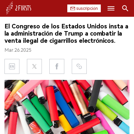
suscripción
Buscar
El Congreso de los Estados Unidos insta a
INICIO
la administración de Trump a combatir la
venta ilegal de cigarrillos electrónicos.
EMPRESA
Mar.26.2025
PRODUCTO
REGULACIÓN
CHINA
DATOS
EXPOSICIÓN
ENTREVISTA