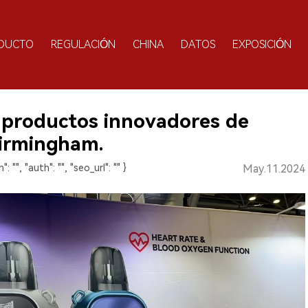
DUCTO
REGULACIÓN
CHINA
DATOS
EXPOSICIÓN
 productos innovadores de
 Birmingham.
": "", "auth": "", "seo_url": "" }
May.11.2024