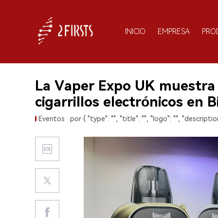
INICIO
EMPRESA
PRO
La Vaper Expo UK muestra
cigarrillos electrónicos en
Eventos
por { "type": "", "title": "", "logo": "", "description