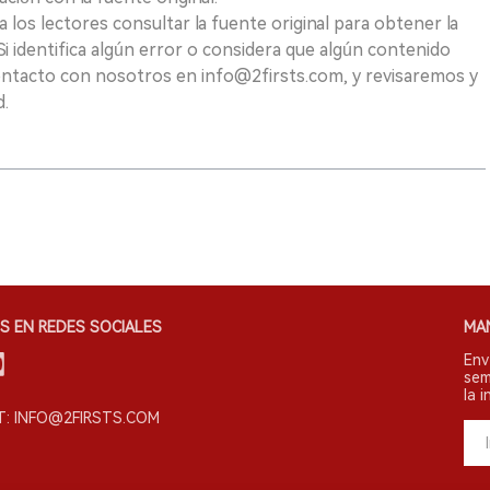
los lectores consultar la fuente original para obtener la
i identifica algún error o considera que algún contenido
ontacto con nosotros en info@2firsts.com, y revisaremos y
d.
S EN REDES SOCIALES
MA
Env
sem
la i
: INFO@2FIRSTS.COM