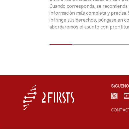
Cuando corresponda, se recomienda a 
información más completa y precisa. S
infringe sus derechos, póngase en c
abordaremos el asunto con prontitu
SÍGUENO
CONTACT