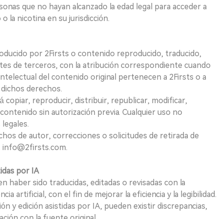
sonas que no hayan alcanzado la edad legal para acceder a
 la nicotina en su jurisdicción.
roducido por 2Firsts o contenido reproducido, traducido,
tes de terceros, con la atribución correspondiente cuando
telectual del contenido original pertenecen a 2Firsts o a
e dichos derechos.
opiar, reproducir, distribuir, republicar, modificar,
 contenido sin autorización previa. Cualquier uso no
 legales.
hos de autor, correcciones o solicitudes de retirada de
 info@2firsts.com.
tidas por IA
n haber sido traducidas, editadas o revisadas con la
a artificial, con el fin de mejorar la eficiencia y la legibilidad.
ión y edición asistidas por IA, pueden existir discrepancias,
ión con la fuente original.