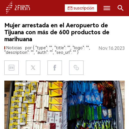
suscripción
Buscar
Mujer arrestada en el Aeropuerto de
INICIO
Tijuana con más de 600 productos de
marihuana
EMPRESA
Noticias
por { "type": "", "title": "", "logo": "",
Nov.16.2023
"description": "", "auth": "", "seo_url": "" }
PRODUCTO
REGULACIÓN
CHINA
DATOS
EXPOSICIÓN
ENTREVISTA