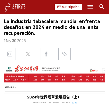
suscripción
Buscar
La industria tabacalera mundial enfrenta
INICIO
desafíos en 2024 en medio de una lenta
recuperación.
EMPRESA
May.30.2025
PRODUCTO
REGULACIÓN
CHINA
DATOS
EXPOSICIÓN
ENTREVISTA