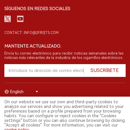
SÍGUENOS EN REDES SOCIALES
CONTACT: INFO@2FIRSTS.COM
MANTENTE ACTUALIZADO.
Envía tu correo electrónico para recibir noticias semanales sobre las
noticias más relevantes de la industria de los cigarrillos electrónicos.
SUSCRÍBETE
English
On our website we use our own and third-party cookies to
© 2026 Shenzhen 2FIRSTS Technology Co.,Ltd. Todos los derechos
analyze our services and show you advertising related to your
reservados.
preferences based on a profile prepared from your browsing
2FIRSTS solo es accesible para profesionales de la industria,
habits. You can configure or reject cookies in the "Cookies
investigadores, medios y otros profesionales. El acceso por menores
settings" button or you can also continue browsing by clicking
está prohibido.
"Accept all cookies". For more information, you can visit our
Este sitio web presta servicios a usuarios fuera del territorio chino
cookie policy
.