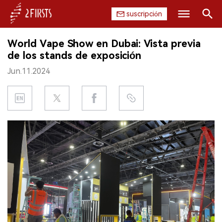
suscripción
Buscar
World Vape Show en Dubai: Vista previa
INICIO
de los stands de exposición
Jun.11.2024
EMPRESA
PRODUCTO
REGULACIÓN
CHINA
DATOS
EXPOSICIÓN
ENTREVISTA