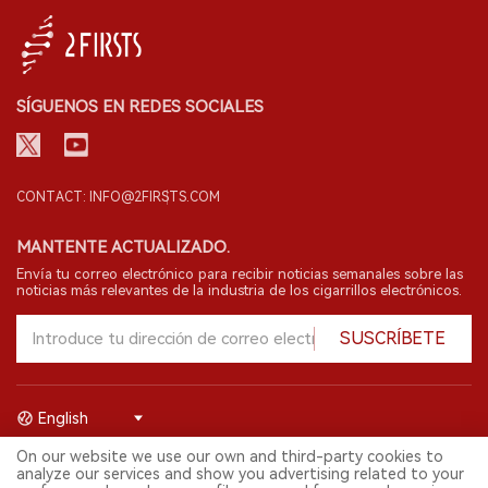
SÍGUENOS EN REDES SOCIALES
CONTACT: INFO@2FIRSTS.COM
MANTENTE ACTUALIZADO.
Envía tu correo electrónico para recibir noticias semanales sobre las
noticias más relevantes de la industria de los cigarrillos electrónicos.
SUSCRÍBETE
English
On our website we use our own and third-party cookies to
© 2026 Shenzhen 2FIRSTS Technology Co.,Ltd. Todos los derechos
analyze our services and show you advertising related to your
reservados.