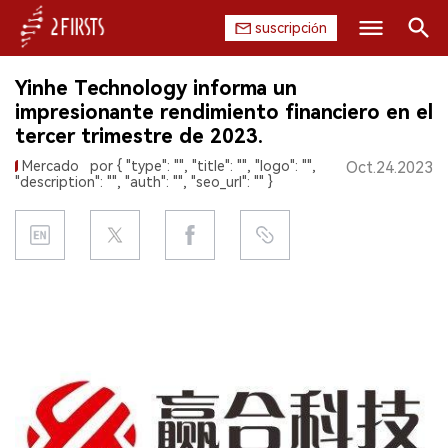
suscripción
Buscar
Yinhe Technology informa un
INICIO
impresionante rendimiento financiero en el
tercer trimestre de 2023.
EMPRESA
Mercado
por { "type": "", "title": "", "logo": "",
Oct.24.2023
"description": "", "auth": "", "seo_url": "" }
PRODUCTO
REGULACIÓN
CHINA
DATOS
EXPOSICIÓN
ENTREVISTA