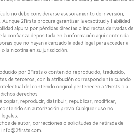
ículo no debe considerarse asesoramiento de inversión,
. Aunque 2Firsts procura garantizar la exactitud y fiabilidad
idad alguna por pérdidas directas o indirectas derivadas de
e la confianza depositada en la información aquí contenida.
sonas que no hayan alcanzado la edad legal para acceder a
 la nicotina en su jurisdicción.
roducido por 2Firsts o contenido reproducido, traducido,
tes de terceros, con la atribución correspondiente cuando
telectual del contenido original pertenecen a 2Firsts o a
e dichos derechos.
opiar, reproducir, distribuir, republicar, modificar,
 contenido sin autorización previa. Cualquier uso no
 legales.
hos de autor, correcciones o solicitudes de retirada de
 info@2firsts.com.