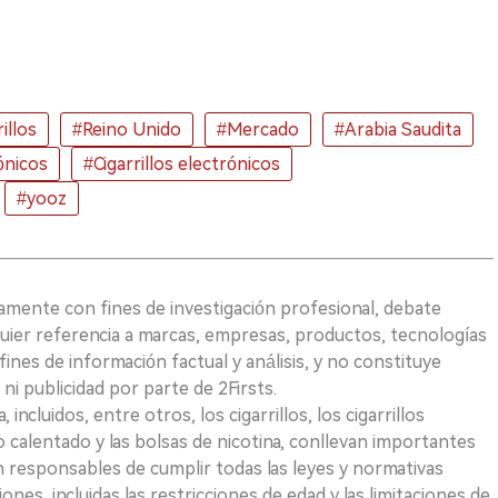
illos
#Reino Unido
#Mercado
#Arabia Saudita
ónicos
#Cigarrillos electrónicos
#yooz
vamente con fines de investigación profesional, debate
quier referencia a marcas, empresas, productos, tecnologías
fines de información factual y análisis, y no constituye
i publicidad por parte de 2Firsts.
ncluidos, entre otros, los cigarrillos, los cigarrillos
 calentado y las bolsas de nicotina, conllevan importantes
on responsables de cumplir todas las leyes y normativas
iones, incluidas las restricciones de edad y las limitaciones de