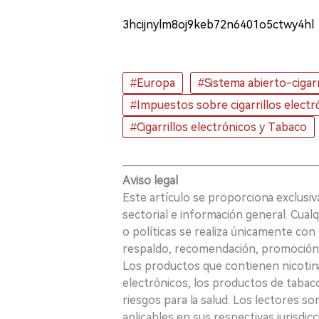
3hcijnylm8oj9keb72n6401o5ctwy4hl
#Europa
#Sistema abierto-cigarr
#Impuestos sobre cigarrillos electr
#Cigarrillos electrónicos y Tabaco
Aviso legal
Este artículo se proporciona exclusi
sectorial e información general. Cual
o políticas se realiza únicamente con 
respaldo, recomendación, promoción n
Los productos que contienen nicotina, i
electrónicos, los productos de tabaco
riesgos para la salud. Los lectores s
aplicables en sus respectivas jurisdicc