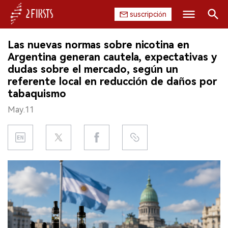
suscripción
Buscar
Las nuevas normas sobre nicotina en
INICIO
Argentina generan cautela, expectativas y
dudas sobre el mercado, según un
EMPRESA
referente local en reducción de daños por
tabaquismo
PRODUCTO
May.11
REGULACIÓN
CHINA
DATOS
EXPOSICIÓN
ENTREVISTA