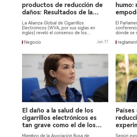
productos de reducción de
humo: 
daños: Resultados de la
empode
consulta de la UE.
consum
La Alianza Global de Cigarrillos
El Parlame
Electrónicos (WVA, por sus siglas en
conferenci
inglés) reveló el consenso de los
donde se d
ciudadanos de la Unión Europea sobre la
el camino 
Negocio
Jan.17
reglamen
efectividad de los productos de reducción
de daños para dejar de fumar, instando a
reconsiderar las políticas.
El daño a la salud de los
Países 
cigarrillos electrónicos es
reducc
tan grave como el de los
experi
cigarrillos tradicionales.
disminu
Miembro de la Asociación Rusa de
Según expe