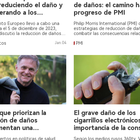
reduciendo el daño y
de daños: el camino h
rando a los
progreso de PMI
idores
nto Europeo llevó a cabo una
Philip Morris International (PMI)
a el 5 de diciembre de 2023,
estrategias de reducción de da
iscutió la reducción de daños y
combatir las consecuencias rela
hacia una Europa libre de humo.
con el tabaquismo en la salud, 
tos
Jan.04
PMI
Branislav Bibic, vicepresidente d
PMI.
que priorizan la
El grave daño de los
ión de daños
cigarrillos electrónicos
mentan una
importancia de la cons
ción significativa en
rtos en políticas de salud
Según los medios rusos 360tv, V