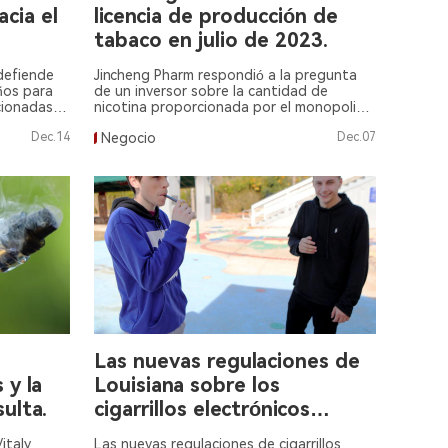
acia el
licencia de producción de
tabaco en julio de 2023.
 defiende
Jincheng Pharm respondió a la pregunta
ños para
de un inversor sobre la cantidad de
cionadas
nicotina proporcionada por el monopolio
según
del tabaco y su licencia.
Dec.14
Negocio
Dec.07
e África en
Las nuevas regulaciones de
 y la
Louisiana sobre los
ulta.
cigarrillos electrónicos
pueden perjudicar a las
italy
Las nuevas regulaciones de cigarrillos