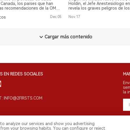
ción al tabaco
 Canadá, los países que han
Holdin, el Jefe Anestesiólogo e
las recomendaciones de la OMS
revela los graves peligros de los 
ontrol del tabaco han
electrónicos.
tos
Dec.05
Nov.17
ado el declive más significativo
ión al tabaco.
Cargar más contenido
S EN REDES SOCIALES
MA
Env
sem
la i
: INFO@2FIRSTS.COM
to analyze our services and show you advertising
 from your browsing habits. You can configure or reject