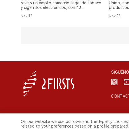
reveló un amplio comercio ilegal de tabaco
Unido, con
y cigarrillos electrónicos, con 43
productos 
productos ilegales encontrados en 18
electrónic
Nov.12
Nov.05
tiendas.
SÍGUENO
CONTACT
On our website we use our own and third-party cookies 
related to your preferences based on a profile prepared