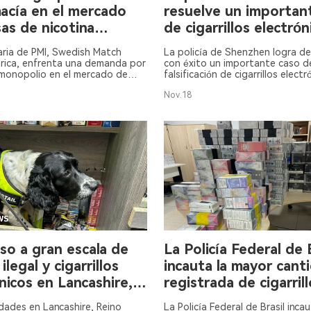
acía en el mercado
resuelve un importan
as de nicotina
de cigarrillos electrón
a.
falsificados.
aria de PMI, Swedish Match
La policía de Shenzhen logra d
rica, enfrenta una demanda por
con éxito un importante caso d
monopolio en el mercado de
falsificación de cigarrillos elect
nicotina, según Reuters el 20 de
millones de productos incautad
Nov.18
so a gran escala de
La Policía Federal de 
ilegal y cigarrillos
incauta la mayor cant
nicos en Lancashire,
registrada de cigarril
Unido
electrónicos y arresta
dades en Lancashire, Reino
La Policía Federal de Brasil inca