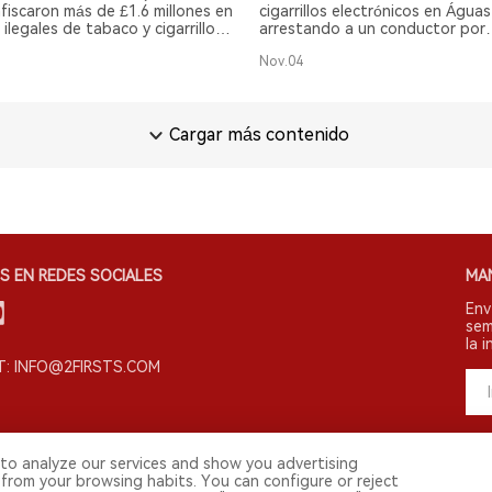
contrabandista
fiscaron más de £1.6 millones en
cigarrillos electrónicos en Águas
ilegales de tabaco y cigarrillos
arrestando a un conductor por
os en Oswaldtwistle.
contrabando y transporte sin fa
Nov.04
Cargar más contenido
S EN REDES SOCIALES
MA
Env
sem
la i
: INFO@2FIRSTS.COM
to analyze our services and show you advertising
 from your browsing habits. You can configure or reject