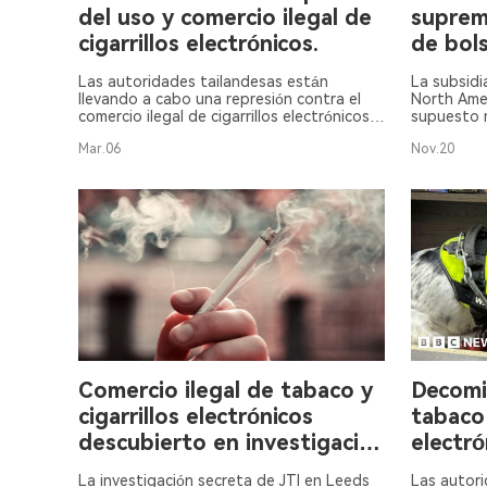
del uso y comercio ilegal de
suprem
cigarrillos electrónicos.
de bols
continú
Las autoridades tailandesas están
La subsidi
llevando a cabo una represión contra el
North Ame
comercio ilegal de cigarrillos electrónicos,
supuesto 
lo que ha resultado en 666 casos en 7
bolsas de 
Mar.06
Nov.20
días con 690 detenciones.
noviembre.
Comercio ilegal de tabaco y
Decomi
cigarrillos electrónicos
tabaco 
descubierto en investigación
electró
en Leeds.
Reino 
La investigación secreta de JTI en Leeds
Las autori