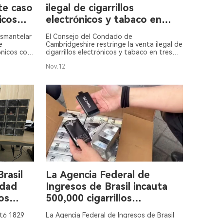
te caso
ilegal de cigarrillos
icos
electrónicos y tabaco en
pueblos de Cambridgeshire
esmantelar
El Consejo del Condado de
e
Cambridgeshire restringe la venta ilegal de
rónicos con
cigarrillos electrónicos y tabaco en tres
os.
ciudades, incautando miles de productos.
Nov.12
Brasil
La Agencia Federal de
idad
Ingresos de Brasil incauta
los
500,000 cigarrillos
 a
electrónicos en el Puerto de
utó 1829
La Agencia Federal de Ingresos de Brasil