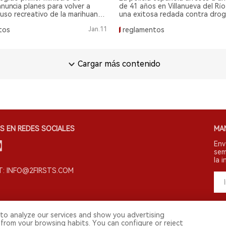
no.
anuncia planes para volver a
de 41 años en Villanueva del Rí
l uso recreativo de la marihuana
una exitosa redada contra drog
seis meses de asumir el cargo.
tos
Jan.11
reglamentos
Cargar más contenido
S EN REDES SOCIALES
MA
Env
sem
la i
: INFO@2FIRSTS.COM
to analyze our services and show you advertising
 from your browsing habits. You can configure or reject