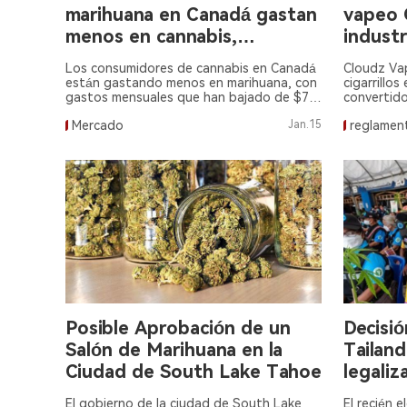
marihuana en Canadá gastan
vapeo 
menos en cannabis,
industr
aumentan las compras
marihu
Los consumidores de cannabis en Canadá
Cloudz Va
legales.
están gastando menos en marihuana, con
cigarrillos
gastos mensuales que han bajado de $73
convertido
a $63, según una reciente encuesta
robos en l
Mercado
Jan.15
reglamen
realizada por leaffaires.
Posible Aprobación de un
Decisió
Salón de Marihuana en la
Tailand
Ciudad de South Lake Tahoe
legaliz
en med
El gobierno de la ciudad de South Lake
El recién 