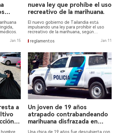
na
nueva ley que prohíbe el uso
os
recreativo de la marihuana.
marihuana
El nuevo gobierno de Tailandia está
ingida,
impulsando una ley para prohibir el uso
 médicos.
recreativo de la marihuana, según
informes de CNN Estados Unidos el 10 de
Jan.15
reglamentos
Jan.11
enero.
resta a
Un joven de 19 años
ltivo
atrapado contrabandeando
cción
marihuana disfrazada en
pajitas selladas.
n hombre
Una chica de 19 años fue descubierta con