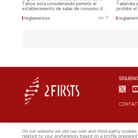
gobier
Tahoe está considerando permitir el
Tailandia 
establecimiento de salas de consumo de
prohibir e
marihuana, con una votación final
dentro de 
reglamentos
Jan.11
reglamen
programada para el 23 de enero.
SÍGUENO
CONTACT
On our website we use our own and third-party cookies 
related to your preferences based on a profile prepared