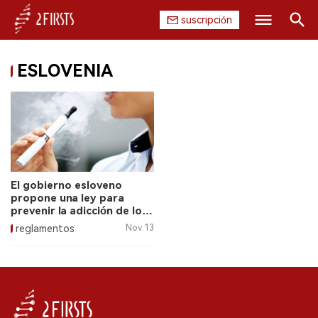
suscripción
Buscar
ESLOVENIA
INICIO
EMPRESA
PRODUCTO
REGULACIÓN
El gobierno esloveno
propone una ley para
CHINA
prevenir la adicción de los
jóvenes al tabaco.
reglamentos
Nov.13
DATOS
EXPOSICIÓN
ENTREVISTA