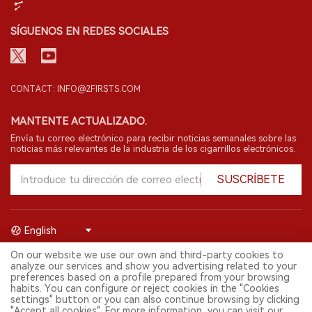
SÍGUENOS EN REDES SOCIALES
CONTACT: INFO@2FIRSTS.COM
MANTENTE ACTUALIZADO.
Envía tu correo electrónico para recibir noticias semanales sobre las
noticias más relevantes de la industria de los cigarrillos electrónicos.
SUSCRÍBETE
English
On our website we use our own and third-party cookies to
© 2026 Shenzhen 2FIRSTS Technology Co.,Ltd. Todos los derechos
analyze our services and show you advertising related to your
reservados.
preferences based on a profile prepared from your browsing
2FIRSTS solo es accesible para profesionales de la industria,
habits. You can configure or reject cookies in the "Cookies
investigadores, medios y otros profesionales. El acceso por menores
settings" button or you can also continue browsing by clicking
está prohibido.
"Accept all cookies". For more information, you can visit our