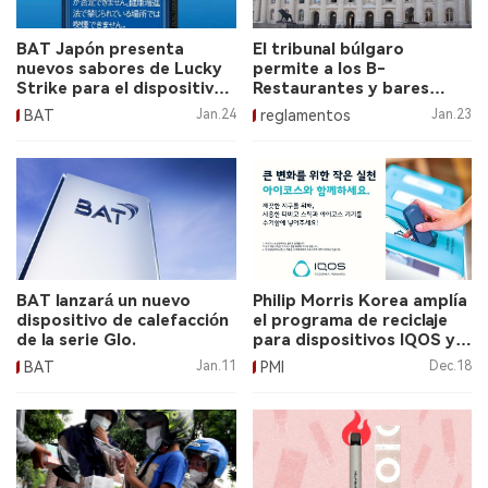
BAT Japón presenta
El tribunal búlgaro
nuevos sabores de Lucky
permite a los B-
Strike para el dispositivo
Restaurantes y bares
Glo Hyper
utilizar dispositivos de
BAT
Jan.24
reglamentos
Jan.23
calentamiento de tabaco.
BAT lanzará un nuevo
Philip Morris Korea amplía
dispositivo de calefacción
el programa de reciclaje
de la serie Glo.
para dispositivos IQOS y
cápsulas usadas.
BAT
Jan.11
PMI
Dec.18