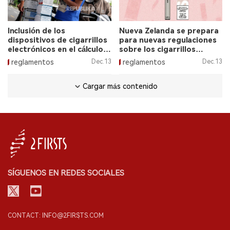
Inclusión de los
Nueva Zelanda se prepara
dispositivos de cigarrillos
para nuevas regulaciones
electrónicos en el cálculo
sobre los cigarrillos
de la inflación en 2024.
electrónicos.
reglamentos
Dec.13
reglamentos
Dec.13
Cargar más contenido
SÍGUENOS EN REDES SOCIALES
CONTACT: INFO@2FIRSTS.COM