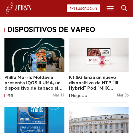
suscripción
Buscar
DISPOSITIVOS DE VAPEO
INICIO
EMPRESA
PRODUCTO
REGULACIÓN
Philip Morris Moldavia
KT&G lanza un nuevo
presenta IQOS ILUMA, un
dispositivo de HTP "lil
CHINA
dispositivo de tabaco sin
Hybrid" Pod "MIIX
humo.
UPTOO".
PMI
Mar.11
Negocio
Mar.06
DATOS
EXPOSICIÓN
ENTREVISTA