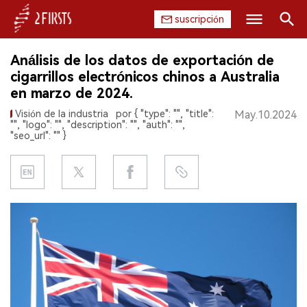
suscripción
Buscar
Análisis de los datos de exportación de
INICIO
cigarrillos electrónicos chinos a Australia
en marzo de 2024.
EMPRESA
Visión de la industria
por { "type": "", "title":
May.10.2024
"", "logo": "", "description": "", "auth": "",
PRODUCTO
"seo_url": "" }
REGULACIÓN
CHINA
DATOS
EXPOSICIÓN
ENTREVISTA