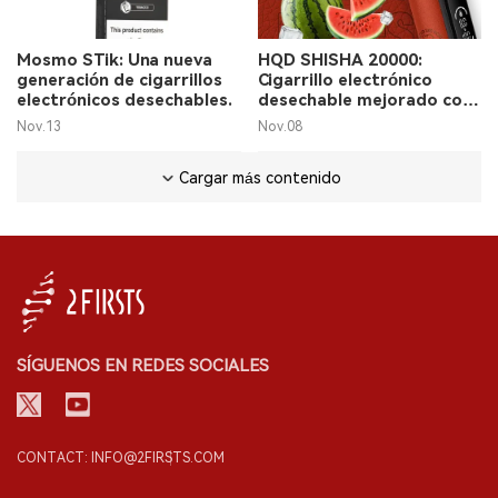
Mosmo STik: Una nueva
HQD SHISHA 20000:
generación de cigarrillos
Cigarrillo electrónico
electrónicos desechables.
desechable mejorado con
pantalla LED
Nov.13
Nov.08
Cargar más contenido
SÍGUENOS EN REDES SOCIALES
CONTACT: INFO@2FIRSTS.COM