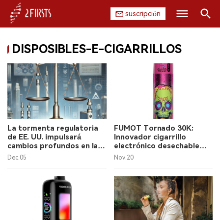
suscripción
Buscar
DISPOSIBLES-E-CIGARRILLOS
INICIO
EMPRESA
PRODUCTO
REGULACIÓN
La tormenta regulatoria
FUMOT Tornado 30K:
de EE. UU. impulsará
Innovador cigarrillo
CHINA
cambios profundos en la
electrónico desechable
cadena de suministro de
sincronizado con música
Dec.05
Nov.20
cigarrillos electrónicos de
en el Reino Unido.
DATOS
China, afirma Alan Zhao,
CEO de 2Firsts.
EXPOSICIÓN
ENTREVISTA